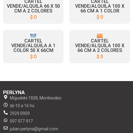
CARTEL
CARTEL
VENDE/ALQUILA 66 X 50
VENDE/ALQUILA 100 X
CM A 2 COLORES
66 CM A 1 COLOR
$
0
$
0
CARTEL
CARTEL
VENDE/ALQUILA A 1
VENDE/ALQUILA 100 X
COLOR 50 X 66CM
66 CM A 2 COLORES
$
0
$
0
PERLYNA
Miguelete 1838, Montevideo
de 10 a 16 hs
2929 0909
097 977 917
julian.perlyna@gmail.com