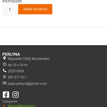
institución.
Añadir al carrito
PERLYNA
Miguelete 1838, Montevideo
de 10 a 16 hs
2929 0909
097 977 917
julian.perlyna@gmail.com
Categorías
Autoadhesivos