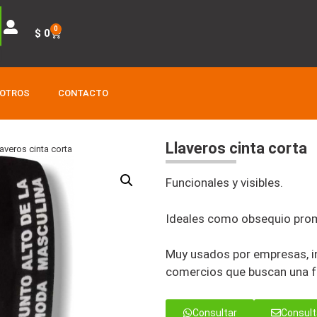
0
$
0
SOTROS
CONTACTO
Llaveros cinta corta
laveros cinta corta
Funcionales y visibles.
Ideales como obsequio pro
Muy usados por empresas, in
comercios que buscan una fo
Consultar
Consult