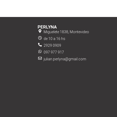
PERLYNA
Miguelete 1838, Montevideo
de 10 a 16 hs
2929 0909
097 977 917
julian.perlyna@gmail.com